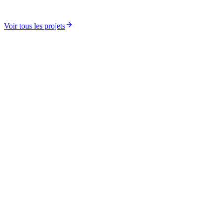
MOOC DEG (Démocratie, élections et gouvernance)
Voir tous les projets