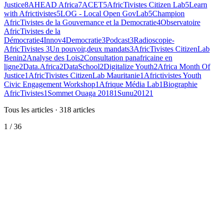
Justice
8
AHEAD Africa
7
ACET
5
AfricTivistes Citizen Lab
5
Learn
with Africtivistes
5
LOG - Local Open GovLab
5
Champion
AfricTivistes de la Gouvernance et la Democratie
4
Observatoire
AfricTivistes de la
Démocratie
4
Innov4Democratie
3
Podcast
3
Radioscopie-
AfricTivistes
3
Un pouvoir,deux mandats
3
AfricTivistes CitizenLab
Benin
2
Analyse des Lois
2
Consultation panafricaine en
ligne
2
Data.Africa
2
DataSchool
2
Digitalize Youth
2
Africa Month Of
Justice
1
AfricTivistes CitizenLab Mauritanie
1
Africtivistes Youth
Civic Engagement Workshop
1
Afrique Média Lab
1
Biographie
AfricTivistes
1
Sommet Ouaga 2018
1
Sunu2012
1
Tous les articles
·
318
articles
1
/
36