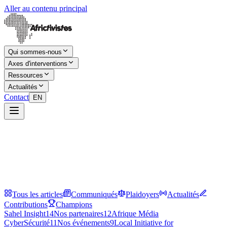
Aller au contenu principal
Qui sommes-nous
Axes d'interventions
Ressources
Actualités
Contact
EN
Tous les articles
Communiqués
Plaidoyers
Actualités
Contributions
Champions
Sahel Insight
14
Nos partenaires
12
Afrique Média
CyberSécurité
11
Nos événements
9
Local Initiative for