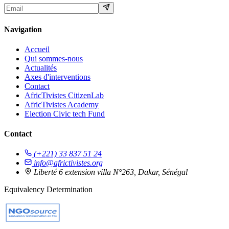
Navigation
Accueil
Qui sommes-nous
Actualités
Axes d'interventions
Contact
AfricTivistes CitizenLab
AfricTivistes Academy
Election Civic tech Fund
Contact
(+221) 33 837 51 24
info@africtivistes.org
Liberté 6 extension villa N°263, Dakar, Sénégal
Equivalency Determination