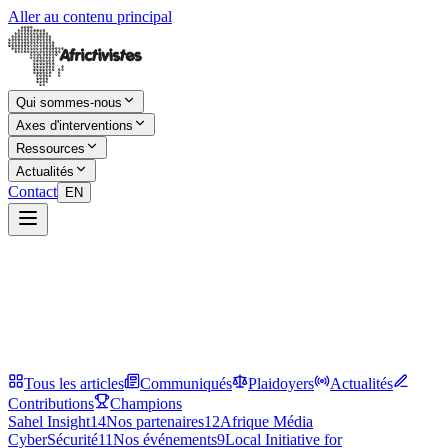
Aller au contenu principal
Qui sommes-nous
Axes d'interventions
Ressources
Actualités
Contact
EN
Tous les articles
Communiqués
Plaidoyers
Actualités
Contributions
Champions
Sahel Insight
14
Nos partenaires
12
Afrique Média
CyberSécurité
11
Nos événements
9
Local Initiative for