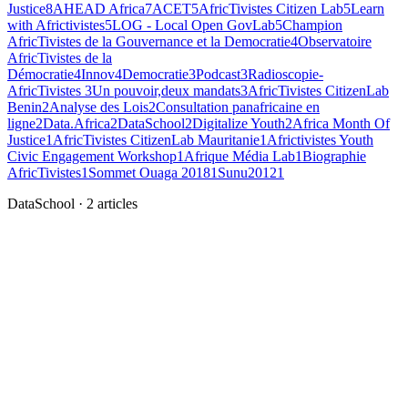
Justice
8
AHEAD Africa
7
ACET
5
AfricTivistes Citizen Lab
5
Learn
with Africtivistes
5
LOG - Local Open GovLab
5
Champion
AfricTivistes de la Gouvernance et la Democratie
4
Observatoire
AfricTivistes de la
Démocratie
4
Innov4Democratie
3
Podcast
3
Radioscopie-
AfricTivistes
3
Un pouvoir,deux mandats
3
AfricTivistes CitizenLab
Benin
2
Analyse des Lois
2
Consultation panafricaine en
ligne
2
Data.Africa
2
DataSchool
2
Digitalize Youth
2
Africa Month Of
Justice
1
AfricTivistes CitizenLab Mauritanie
1
Africtivistes Youth
Civic Engagement Workshop
1
Afrique Média Lab
1
Biographie
AfricTivistes
1
Sommet Ouaga 2018
1
Sunu2012
1
DataSchool
·
2
articles
AT
DataSchool
DataCamp
Le DataCamp est un rendez-vous autour des enjeux, de la collecte,
de la production et de l’exploitation. C’est une occasion pour
regrouper la communau
…
6 mars 2019
Lire