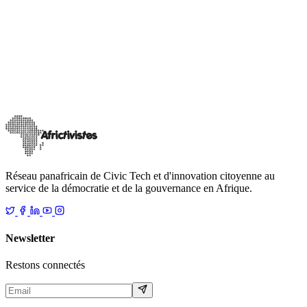
AT
DataSchool
DataSchool
Les DataSchool sont des rendez-vous de formation et d’initiation à
l’Open Data. Ils sont organisés pour le partage d’expérience mais
surtout pour outi
…
6 mars 2019
Lire
Réseau panafricain de Civic Tech et d'innovation citoyenne au
service de la démocratie et de la gouvernance en Afrique.
Newsletter
Restons connectés