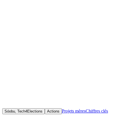
Accueil
Initiatives
Objectif(s)
Cartographier, centraliser et rendre accessibles les initiatives
citoyennes liées aux élections en Afrique depuis 2010, afin de
promouvoir la transparence électorale, renforcer la participation
citoyenne et valoriser l'innovation dans le domaine de la
gouvernance démocratique.
Projets mères
Chiffres clés
Sóobu, Tech4Elections
Actions