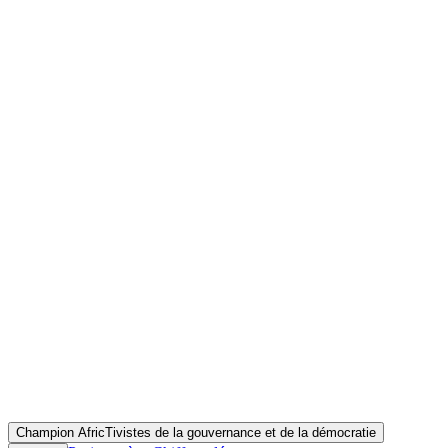
Accueil
Initiatives
Objectif(s)
Renforcer la démocratie, l'État de droit et les droits de l'Homme en
Afrique à travers la promotion et la défense des principes
fondamentaux de la CADEG, en distinguant un acteur ou une entité
ayant eu un impact transformateur dans les processus de
démocratisation entre 2012 et 2023.
Champion AfricTivistes de la gouvernance et de la démocratie