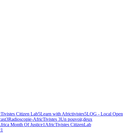
cTivistes Citizen Lab
5
Learn with Africtivistes
5
LOG - Local Open
ast
3
Radioscopie-AfricTivistes
3
Un pouvoir,deux
frica Month Of Justice
1
AfricTivistes CitizenLab
2
1