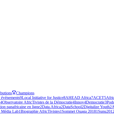
ibutions
Champions
 événements
9
Local Initiative for Justice
8
AHEAD Africa
7
ACET
5
Afri
e
4
Observatoire AfricTivistes de la Démocratie
4
Innov4Democratie
3
Podc
ion panafricaine en ligne
2
Data.Africa
2
DataSchool
2
Digitalize Youth
2
A
e Média Lab
1
Biographie AfricTivistes
1
Sommet Ouaga 2018
1
Sunu201