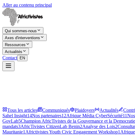
Aller au contenu principal
Qui sommes-nous
Axes d'interventions
Ressources
Actualités
Contact
EN
Tous les articles
Communiqués
Plaidoyers
Actualités
Contr
Sahel Insight
14
Nos partenaires
12
Afrique Média CyberSécurité
11
Nos
GovLab
5
Champion AfricTivistes de la Gouvernance et la Democrati
mandats
3
AfricTivistes CitizenLab Benin
2
Analyse des Lois
2
Consultat
Mauritanie
1
Africtivistes Youth Civic Engagement Workshop
1
Afriqu