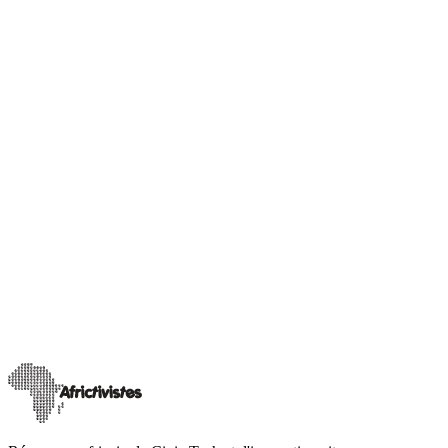
Nos champion(ne)s
Sahel Insight
Pierre NATWA, Innover pour l’eau, coder pour la
démocratie au Tchad
Dans un Tchad souvent confronté à des crises multiples, où les défis
sociaux, démocratiques et climatiques s’entrelacent, NATWA
HINDINA Pierre trace u
…
30 mai 2025
Lire