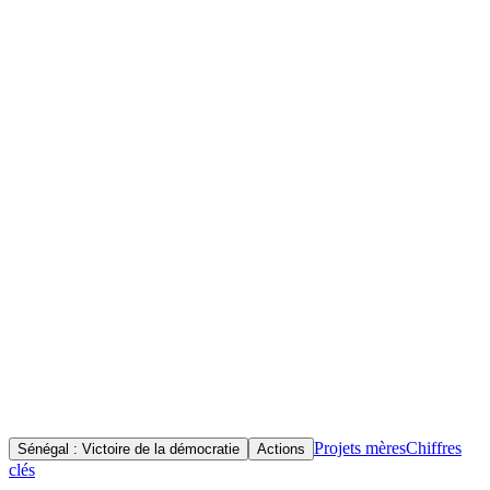
Accueil
Initiatives
Objectif(s)
Documenter les événements politiques et citoyens qui ont marqué le
Sénégal entre 2021 et 2024, mettre en lumière l'engagement du
peuple sénégalais dans la défense des valeurs démocratiques,
préserver la mémoire collective et inspirer les réflexions sur la
démocratie et la participation citoyenne en Afrique.
Projets mères
Chiffres
Sénégal : Victoire de la démocratie
Actions
clés