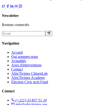
Newsletter
Restons connectés
Navigation
Accueil
Qui sommes-nous
Actualités
Axes d'interventions
Contact
AfricTivistes CitizenLab
AfricTivistes Academy
Election Civic tech Fund
Contact
(+221) 33 837 51 24
info@africtivistes.org