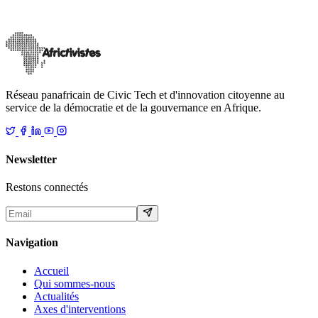
annoncé la suspension « jusqu’à nouvel ordre » des réseaux sociaux
sur l’ensemble du terr
…
21 février 2026
Lire
Réseau panafricain de Civic Tech et d'innovation citoyenne au
service de la démocratie et de la gouvernance en Afrique.
Newsletter
Restons connectés
Navigation
Accueil
Qui sommes-nous
Actualités
Axes d'interventions