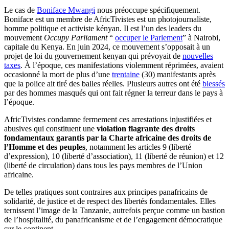
Le cas de
Boniface Mwangi
nous préoccupe spécifiquement.
Boniface est un membre de AfricTivistes est un photojournaliste,
homme politique et activiste kényan. Il est l’un des leaders du
mouvement
Occupy Parliament
“
occuper le Parlement
” à Nairobi,
capitale du Kenya. En juin 2024, ce mouvement s’opposait à un
projet de loi du gouvernement kenyan qui prévoyait de
nouvelles
taxes
. À l’époque, ces manifestations violemment réprimées, avaient
occasionné la mort de plus d’une
trentaine
(30) manifestants après
que la police ait tiré des balles réelles. Plusieurs autres ont été
blessés
par des hommes masqués qui ont fait régner la terreur dans le pays à
l’époque.
AfricTivistes condamne fermement ces arrestations injustifiées et
abusives qui constituent une
violation flagrante des droits
fondamentaux garantis par la Charte africaine des droits de
l’Homme et des peuples
, notamment les articles 9 (liberté
d’expression), 10 (liberté d’association), 11 (liberté de réunion) et 12
(liberté de circulation) dans tous les pays membres de l’Union
africaine.
De telles pratiques sont contraires aux principes panafricains de
solidarité, de justice et de respect des libertés fondamentales. Elles
ternissent l’image de la Tanzanie, autrefois perçue comme un bastion
de l’hospitalité, du panafricanisme et de l’engagement démocratique
sur le continent.