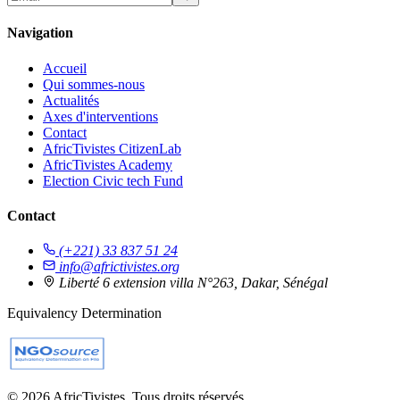
Navigation
Accueil
Qui sommes-nous
Actualités
Axes d'interventions
Contact
AfricTivistes CitizenLab
AfricTivistes Academy
Election Civic tech Fund
Contact
(+221) 33 837 51 24
info@africtivistes.org
Liberté 6 extension villa N°263, Dakar, Sénégal
Equivalency Determination
© 2026 AfricTivistes. Tous droits réservés.