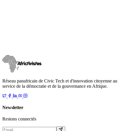
Nos communiqués
Nos Plaidoyers
[Gabon] AfricTivistes exprime sa vive préoccupation
suite à la suspension des réseaux sociaux !
Le 17 février, la Haute Autorité de la Communication (HAC) a
annoncé la suspension « jusqu’à nouvel ordre » des réseaux sociaux
sur l’ensemble du terr
…
21 février 2026
Lire
Réseau panafricain de Civic Tech et d'innovation citoyenne au
service de la démocratie et de la gouvernance en Afrique.
Newsletter
Restons connectés