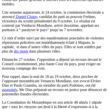
mobiles.
Une semaine auparavant, le 24 octobre, la commission électorale a
annoncé
Daniel Chapo
, candidat du parti au pouvoir Frelimo,
victorieux du scrutin présidentiel du 9 octobre. Le résultat est
contesté par Venãncio Mondlane, arrivé deuxième, appelant ses
partisans à “ paralyser le pays” jusqu’au 7 novembre.
Ce mot d’ordre suivi par des manifestations ponctuées de violentes
répressions policières ont immédiatement éclaté à Maputo, la
capitale, et dans d’autres villes du pays. Elles se sont soldées par
plus de
dix morts
dans plusieurs villes.
Dimanche 27 octobre, l’opposition a déposé un recours devant le
Conseil constitutionnel, plus haute Cour du pays, pour exiger un
nouveau comptage des voix.
Pour rappel, dans la nuit du 18 au 19 octobre, deux proches de
l’opposant mozambicain Venancio Mondlane, son avocat Elvino
Dias et Paulo Guamba, un membre du parti Podemos, ont été
assassinés
. Me Dias préparait un recours en justice pour dénoncer de
potentielles fraudes électorales.
La Constitution du Mozambique en son article 48 alinéa 1 stipule
que « tous les citoyens ont droit à la liberté d’expression et à la