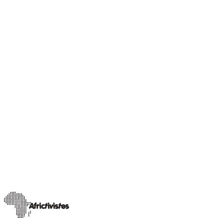
Boite à outil AfricTivistes
Le Guide de l’électeur mauritanien
Le Guide de l’électeur conçu par le laboratoire d’innovation
citoyenne AfricTivistes Citizen Lab Mauritanie vise à rendre
accessibles les informations
…
3 juin 2024
Lire