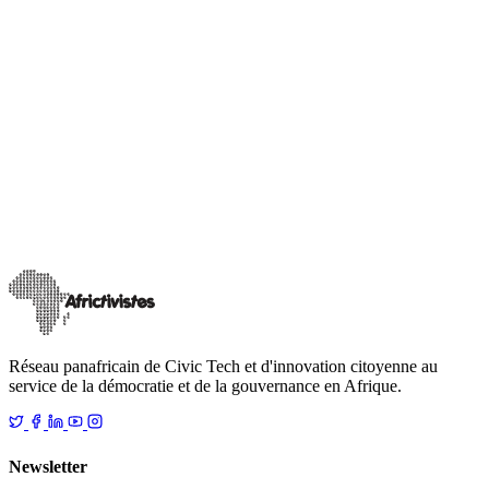
LOG - Local Open GovLab
RÉSULTATS DE L’APPEL À CANDIDATURES
LOCAL OPEN GOVLAB (LOG): Voici la liste des 7
volontaires de la Gouvernance Locale Ouverte et des
7 Mairies bénéficiaires du programme
L’équipe projet Local Open GovLab (LOG) a départagé le 27 mai
2021 les différents candidats présélectionnés pour devenir
volontaires AfricTivistes pou
…
22 novembre 2021
Lire
Réseau panafricain de Civic Tech et d'innovation citoyenne au
service de la démocratie et de la gouvernance en Afrique.
Newsletter