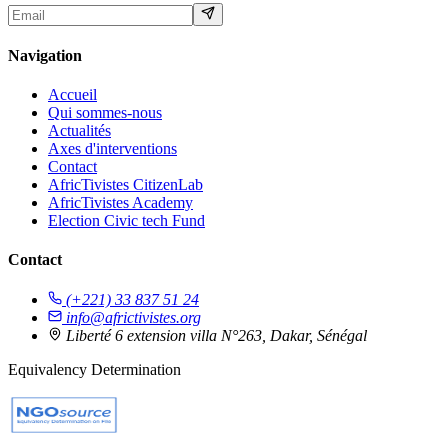
Navigation
Accueil
Qui sommes-nous
Actualités
Axes d'interventions
Contact
AfricTivistes CitizenLab
AfricTivistes Academy
Election Civic tech Fund
Contact
(+221) 33 837 51 24
info@africtivistes.org
Liberté 6 extension villa N°263, Dakar, Sénégal
Equivalency Determination