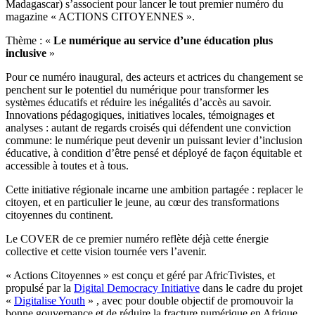
Madagascar) s’associent pour lancer le tout premier numéro du
magazine « ACTIONS CITOYENNES ».
Thème : «
Le numérique au service d’une éducation plus
inclusive
»
Pour ce numéro inaugural, des acteurs et actrices du changement se
penchent sur le potentiel du numérique pour transformer les
systèmes éducatifs et réduire les inégalités d’accès au savoir.
Innovations pédagogiques, initiatives locales, témoignages et
analyses : autant de regards croisés qui défendent une conviction
commune: le numérique peut devenir un puissant levier d’inclusion
éducative, à condition d’être pensé et déployé de façon équitable et
accessible à toutes et à tous.
Cette initiative régionale incarne une ambition partagée : replacer le
citoyen, et en particulier le jeune, au cœur des transformations
citoyennes du continent.
Le COVER de ce premier numéro reflète déjà cette énergie
collective et cette vision tournée vers l’avenir.
« Actions Citoyennes » est conçu et géré par AfricTivistes, et
propulsé par la
Digital Democracy Initiative
dans le cadre du projet
«
Digitalise Youth
» , avec pour double objectif de promouvoir la
bonne gouvernance et de réduire la fracture numérique en Afrique.