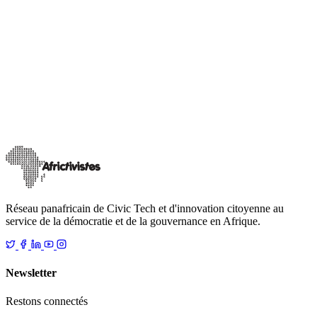
Actualités
AHEAD Africa
12 projets civic tech retenus pour le fonds
AfricTivistes de l’innovation pour la participation
citoyenne
Après un processus de sélection rigoureux parmi plus de 170
candidatures innovantes, AfricTivistes dévoile la liste des lauréats du
Fonds de l’innovat
…
18 décembre 2025
Lire
Réseau panafricain de Civic Tech et d'innovation citoyenne au
service de la démocratie et de la gouvernance en Afrique.
Newsletter
Restons connectés